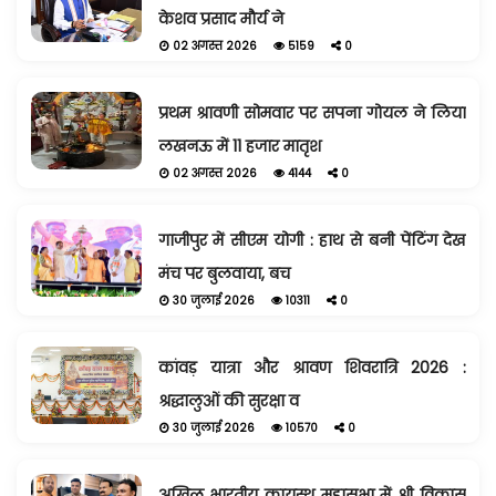
केशव प्रसाद मौर्य ने
02 अगस्त 2026
5159
0
प्रथम श्रावणी सोमवार पर सपना गोयल ने लिया
लखनऊ में 11 हजार मातृश
02 अगस्त 2026
4144
0
गाजीपुर में सीएम योगी : हाथ से बनी पेंटिंग देख
मंच पर बुलवाया, बच
30 जुलाई 2026
10311
0
कांवड़ यात्रा और श्रावण शिवरात्रि 2026 :
श्रद्धालुओं की सुरक्षा व
30 जुलाई 2026
10570
0
अखिल भारतीय कायस्थ महासभा में श्री विकास