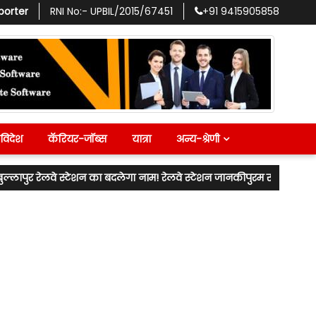
porter
RNI No:-
UPBIL/2015/67451
+91
9415905858
विदेश
कॅरियर-जॉब्स
यात्रा
अन्य-श्रेणी
 रेलवे स्टेशन का बदलेगा नाम! रेलवे स्टेशन जानकीपुरम स्टेशन के नाम से ज