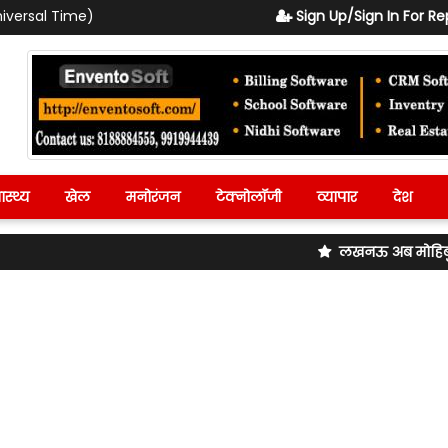
iversal Time)
Sign Up/Sign In For Re
ास्थ्य
खेल
मनोरंजन
टेक्नोलॉजी
व्यापार
देश
लखनऊ अब मोहिबुल्लापुर