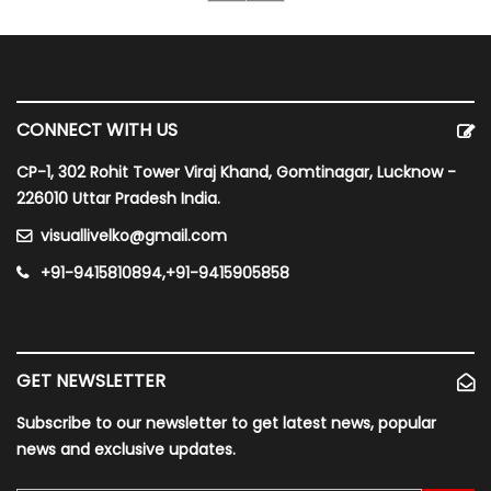
CONNECT WITH US
CP-1, 302 Rohit Tower Viraj Khand, Gomtinagar, Lucknow -
226010 Uttar Pradesh India.
visuallivelko@gmail.com
+91-9415810894,+91-9415905858
GET NEWSLETTER
Subscribe to our newsletter to get latest news, popular
news and exclusive updates.