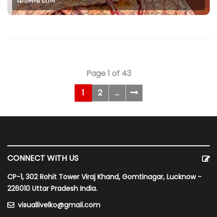
कामिनी रतन
Page 1 of 43
1
2
...
CONNECT WITH US
CP-1, 302 Rohit Tower Viraj Khand, Gomtinagar, Lucknow -
226010 Uttar Pradesh India.
visuallivelko@gmail.com