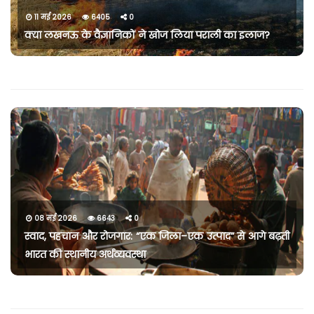
11 मई 2026
6405
0
क्या लखनऊ के वैज्ञानिकों ने खोज लिया पराली का इलाज?
08 मई 2026
6643
0
स्वाद, पहचान और रोजगार: “एक जिला–एक उत्पाद” से आगे बढ़ती
भारत की स्थानीय अर्थव्यवस्था