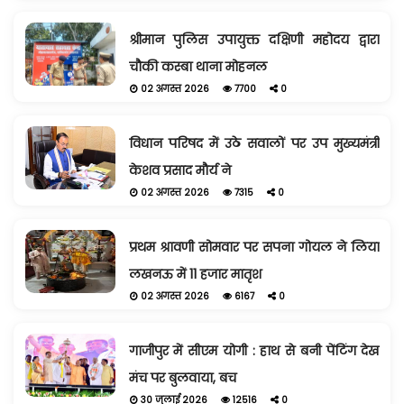
श्रीमान पुलिस उपायुक्त दक्षिणी महोदय द्वारा
चौकी कस्बा थाना मोहनल
02 अगस्त 2026
7700
0
विधान परिषद में उठे सवालों पर उप मुख्यमंत्री
केशव प्रसाद मौर्य ने
02 अगस्त 2026
7315
0
प्रथम श्रावणी सोमवार पर सपना गोयल ने लिया
लखनऊ में 11 हजार मातृश
02 अगस्त 2026
6167
0
गाजीपुर में सीएम योगी : हाथ से बनी पेंटिंग देख
मंच पर बुलवाया, बच
30 जुलाई 2026
12516
0