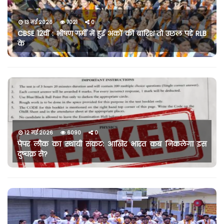
13 मई 2026
7021
0
CBSE 12वीं : भीषण गर्मी में हुई अंकों की बारिश तो उछल पड़े RLB
के
12 मई 2026
6090
0
पेपर लीक का स्थायी संकट: आखिर भारत कब निकलेगा इस
दुष्चक्र से?