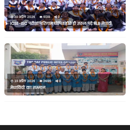
30 अप्रैल 2026
6139
0
ICSE-ISC परीक्षा परिणाम घोषित होते ही उछल पड़े RLB मेधावी
23 अप्रैल 2026
3696
0
मेधावियों का सम्मान