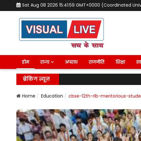
Sat Aug 08 2026 15:42:01 GMT+0000 (Coordinated Uni
होम
राज्य
अपराध
राजनीति
शिक्षा
स्व
ब्रेकिंग न्यूज़
Home
Education
cbse-12th-rlb-meritorious-stud