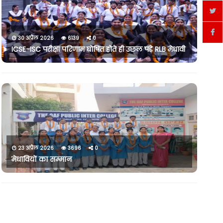
30 अप्रैल 2026
6139
0
ICSE-ISC परीक्षा परिणाम घोषित होते ही उछल पड़े RLB मेधावी
23 अप्रैल 2026
3696
0
मेधावियों का सम्मान