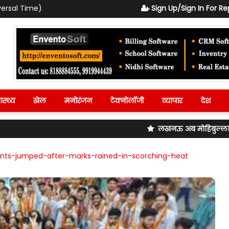
versal Time)
Sign Up/Sign In For Re
ास्थ्य
खेल
मनोरंजन
टेक्नोलॉजी
व्यापार
देश
लखनऊ अब मोहिबुल्लापुर रेलवे स्टेशन का बद
ents-jumped-after-marks-rained-in-scorching-heat