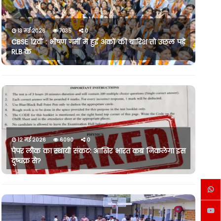
13 मई 2026
7035
0
CBSE 12वीं : भीषण गर्मी में हुई अंकों की बारिश तो उछल पड़े
RLB के
12 मई 2026
6090
0
पेपर लीक का स्थायी संकट: आखिर भारत कब निकलेगा इस
दुष्चक्र से?