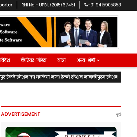
porter
RNI No:-
UPBIL/2015/67451
+91
9415905858
विदेश
कॅरियर-जॉब्स
यात्रा
अन्य-श्रेणी
लेगा नाम! रेलवे स्टेशन जानकीपुरम स्टेशन के नाम से जाना जाएगा! लखनऊ उत्
ADVERTISEMENT