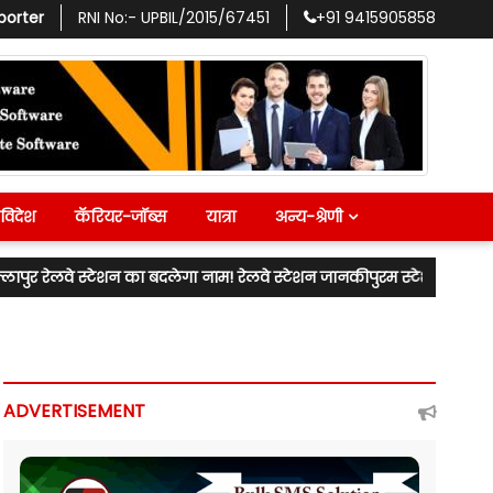
porter
RNI No:-
UPBIL/2015/67451
+91
9415905858
विदेश
कॅरियर-जॉब्स
यात्रा
अन्य-श्रेणी
न का बदलेगा नाम! रेलवे स्टेशन जानकीपुरम स्टेशन के नाम से जाना जाएगा! लख
ADVERTISEMENT