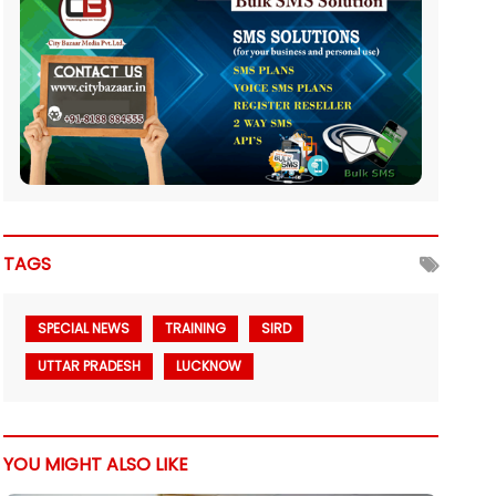
TAGS
SPECIAL NEWS
TRAINING
SIRD
UTTAR PRADESH
LUCKNOW
YOU MIGHT ALSO LIKE