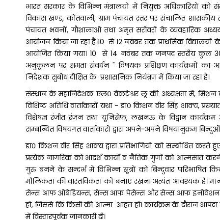
भारत सरकार के विभिन्न मंत्रालयों में नियुक्त अधिकारियों 
विकास खण्ड, कोतवाली, ग्राम पंचायत स्तर पर संचालित शासकीय संस्थाओ
पंचायत भवनों, गौशालाओं तथा अमृत सरोवरों के व्यवहारिक अध्यय
आयोजन किया जा रहा है।10 से 12 नवंबर तक प्राथमिक विद्यालयों के कु
आयोजित किया गया। 10 से 14 नवंबर तक जनपद स्तरीय कुल 30 
अनुकूलन पर क्षमता संवर्धन " विषयक प्रशिक्षण कार्यक्रमों का
निदेशक सुबोध दीक्षित के प्रशासनिक नियंत्रण में किया जा रहा है।
संस्थान के महानिदेशक एल० वेंकटेश्वर लू की अध्यक्षता में, मिशन कर
विशिष्ट अतिथि वार्ताकारों यथा - डा० किशन वीर सिंह शाक्य, प्रख्या
विशेषज्ञ रंजीत रंजन तथा यूनिसेफ, लखनऊ के विद्वान कार्यक्रम अ
सम्बन्धित विषयगत वार्ताकारों द्वारा अपने-अपने विषयानुक्रम बिन्दुओ
डा० किशन वीर सिंह शाक्य द्वारा प्रतिभागियों को सम्बोधित करते हुए
प्रत्येक नागरिक को आदर्श कार्यों व नैतिक गुणों को आत्मसात करन
गुरु बनने के सन्दर्भ में विभिन्न सूत्रों को बिन्दुवार परिभाषि
मौलिकता की वास्तविकता को बनाए रखना अत्यंत आवश्यक है। मान
सेन्स आफ ओबेडियन्स, सेन्स आफ पेसेन्स और सेन्स आफ इनोवेशन। स
हो, जिससे कि किसी की आत्मा आहत हो। कार्यक्रम के दौरान आपदा व
में विस्तारपूर्वक जानकारी दी।