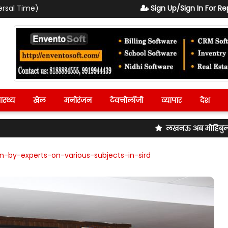
ersal Time)
Sign Up/Sign In For Re
ास्थ्य
खेल
मनोरंजन
टेक्नोलॉजी
व्यापार
देश
लखनऊ अब मोहिबुल्लापुर रेलवे स्टेश
en-by-experts-on-various-subjects-in-sird