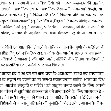
को संस्थान प्रथम चरण में 74 अधिकारियों को जनपद लखनऊ की तहसील,
ं - प्राथमिक एवं उच्च प्राथमिक विद्यालयों, आंगनवाड़ी केन्द्रों, ग्राम
न व आकलन हेतु, " विलेज अटैचमेंट " विषयक प्रशिक्षण कार्यक्रम का
ल 100अध्यापकों हेतु, " लर्निंग बाई डूइंग " विषयक प्रशिक्षण कार्यक्रम
अधिकारियों हेतु, " जलवायु परिवर्तन - जलवायु जनित आपदाओं के
 आयोजन, संस्थान के महानिदेशक एल० वेंकटेश्वर लू के संरक्षण व अपर
्मयोगी एवं शासकीय सेवाओं में नैतिक व मानवीय गुणों के परिप्रेक्ष्य में,
त शिक्षाविद् एवं पूर्व वरिष्ठ सदस्य लोक सेवा आयोग उ०प्र०, आपदा प्रबंधन
धिकारी ( आपदा ) की गरिमामई उपस्थिति में प्रशिक्षण कार्यक्रमों से
ं पर प्रासंगिक एवं उपयोगी व्याख्यान दिए गए।
 बताया कि शिक्षा की परिभाषा क्या है? अवधारणा, उद्देश्य एवं उपयोगिता।
े के सद्मार्ग पर चलने का हर सम्भव प्रयास करना चाहिए। भारत को विश्व
त किया। भारतीय संस्कृति व परिवेश को अक्षुण्ण बनाए रखने के लिए अपनी
व जीवन में खुशी और सफलताओं को प्राप्त करने के लिए आवश्यक है -
दैव प्रत्येक मनुष्य को ध्यान रखना चाहिए कि उससे कोई ऐसा कार्य न
िशेषज्ञों ने जलवायु परिवर्तन की चुनौतियों और इसके समाधान के विषय