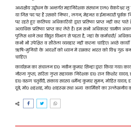
अध्यक्षीय उद्बोधन के अन्तर्गत महानिदेशक संस्थान एल० वेंकटेश्वर लू
या जिस पद पर हैं उसको निष्ठा , लगन, मेहनत व ईमानदारी पूर्वक निभा
पर रहते हुए कतिपय अधिकारियों द्वारा प्रतिष्ठा प्राप्त नहीं कर पात
अत्यधिक प्रतिष्ठा प्राप्त कर लेते हैं। हम सभी अधिकतर ग्रामीण अं
पुलिस थाने तथा विद्युत विभाग से पड़ता है, जहां के कर्मचारी/ अधिकारी 
कभी भी उपेक्षित व सौंतेला व्यवहार नहीं करना चाहिए। अच्छे कार्यों 
ऋषि-मुनियों के आदर्शो को ध्यान में रखकर भारत को विश्व गुरु बनाने म
चाहिए।
कार्यक्रम का संचालन डा० नवीन कुमार सिन्हा द्वारा किया गया। कार्य
नीरजा गुप्ता, सरिता गुप्ता सहायक निदेशक डा० राज किशोर यादव, डा० 
डा० वरुण चतुर्वेदी, संकाय सदस्य धर्मेन्द्र कुमार सुमन, मोहित यादव,
दूबे, मो० शहंशाह, मो० शाहरूख तथा अन्य कार्मिकों का उल्लेखनीय 