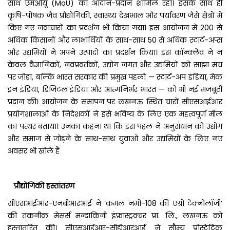
साथ एमओयू (MoU) का आदान-प्रदान शामिल रहा। इसके साथ ही
कृषि-पोषक जैव प्रौद्योगिकी, स्वास्थ्य देखभाल और पर्यावरण जैसे क्षेत्रों में
किए गए नवाचारों का प्रदर्शन भी किया गया। इस आयोजन में 200 से
अधिक किसानों और लाभार्थियों के साथ-साथ 50 से अधिक स्टार्ट-अप्स
और उद्यमियों ने अपने उत्पादों का प्रदर्शन किया। इस कॉन्क्लेव ने न
केवल वैज्ञानिकों, नवप्रवर्तकों, उद्योग जगत और उद्यमियों को साझा मंच
पर जोड़ा, बल्कि भारत सरकार की प्रमुख पहलों — स्टार्ट-अप इंडिया, मेक
इन इंडिया, डिजिटल इंडिया और आत्मनिर्भर भारत — को भी नई मजबूती
प्रदान की। आयोजन के समापन पर लखनऊ स्थित चारों सीएसआईआर
प्रयोगशालाओं के निदेशकों ने इसे भविष्य के लिए एक महत्वपूर्ण मील
का पत्थर बताया। उनका कहना था कि इस पहल ने अनुसंधान को उद्योग
और समाज से जोड़ने के साथ-साथ युवाओं और उद्यमियों के लिए नए
अवसर भी खोले हैं
प्रौद्योगिकी हस्तांतरण
सीएसआईआर-एनबीआरआई ने ‘कमल नमो-108 की एग्रो टेक्नोलॉजी’
की तकनीक मेसर्स मन्दाकिनी इंफ्रास्ट्रक्चर प्रा. लि., लखनऊ को
हस्तांतरित की। सीएसआईआर-सीडीआरआई ने सौम्य प्रोस्टेटिक