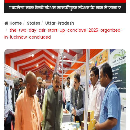
! रेलवे स्टेशन जानकीपुरम स्टेशन के नाम से जाना जाएगा! लखनऊ उत्तर के विध
Home
States
Uttar-Pradesh
the-two-day-csir-start-up-conclave-2025-organized-
in-lucknow-concluded