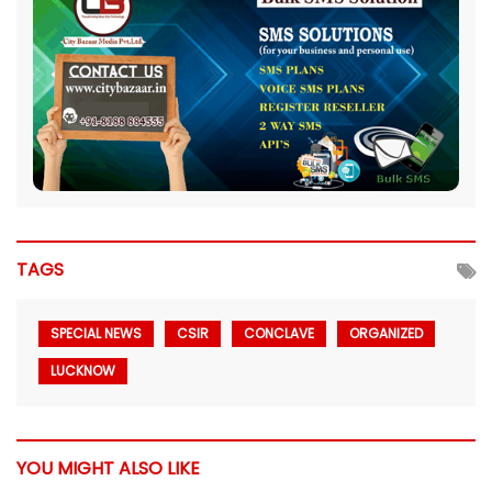
TAGS
SPECIAL NEWS
CSIR
CONCLAVE
ORGANIZED
LUCKNOW
YOU MIGHT ALSO LIKE