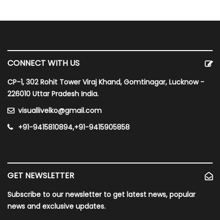
CONNECT WITH US
CP-1, 302 Rohit Tower Viraj Khand, Gomtinagar, Lucknow -
226010 Uttar Pradesh India.
visuallivelko@gmail.com
+91-9415810894,+91-9415905858
GET NEWSLETTER
Subscribe to our newsletter to get latest news, popular
news and exclusive updates.