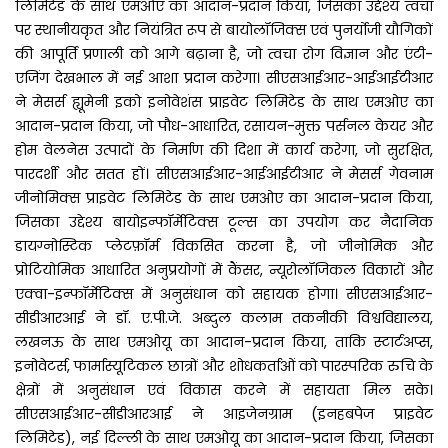
लिमिटेड के साथ एमओए का आदान-प्रदान किया, जिसका उद्देश्य त्वचा
पर स्थानीयकृत और नियंत्रित रूप से बायोलॉजिक्स एवं पुनर्योजी यौगिकों
की आपूर्ति प्रणाली को आगे बढ़ाना है, जो त्वचा रोग विज्ञान और एंटी-
एजिंग देखभाल में नई आशा प्रदान करेगा। सीएसआईआर-आईआईटीआर
ने मेसर्स ह्यूमेनी इको इनोवेशंस प्राइवेट लिमिटेड के साथ एमओए का
आदान-प्रदान किया, जो पौध-आधारित, रसायन-मुक्त पर्सनल केयर और
होम वेलनेस उत्पादों के निर्माण की दिशा में कार्य करेगा, जो सुरक्षित,
पारदर्शी और सतत हों। सीएसआईआर-आईआईटीआर ने मेसर्स गेवनाम
जीनोमिक्स प्राइवेट लिमिटेड के साथ एमओए का आदान-प्रदान किया,
जिसका उद्देश्य बायोइन्फॉर्मेटिक्स टूल्स का उपयोग कर नैदानिक
डायग्नोस्टिक प्लेटफ़ॉर्म विकसित करना है, जो जीनोमिक और
प्रोटियोमिक आधारित अनुप्रयोगों में कैंसर, न्यूरोलॉजिकल विकारों और
एक्वा-इन्फॉर्मेटिक्स में अनुसंधान को सहायक होगा। सीएसआईआर-
सीडीआरआई ने डॉ. ए.पी.जे. अब्दुल कलाम तकनीकी विश्वविद्यालय,
लखनऊ के साथ एमओयू का आदान-प्रदान किया, ताकि स्टार्टअप्स,
इनोवेटर्स, फार्मास्यूटिकल छात्रों और शोधकर्ताओं को पारस्परिक रुचि के
क्षेत्रों में अनुसंधान एवं विकास करने में सहायता मिल सके।
सीएसआईआर-सीडीआरआई ने आइजेनग्राम (इनहबपेज प्राइवेट
लिमिटेड), नई दिल्ली के साथ एमओयू का आदान-प्रदान किया, जिसका