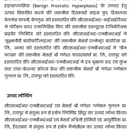
हाइपरप्लासिया (Benign Prostatic Hyperplasia) के उपचार हेतु
उत्पाद विकसित करने की तकनीक डिस्कवरी साइंस ग्रुप, हिमालया
वेलनेस कंपनी, बेंगलुरु को हस्तांतरित की। सीएसआईआर-आईआईटीआर
ने पोर्टेबल वाटर एनालिसिस किट की तकनीक डब्ल्यूएस टेलिमेटिक्स
प्राइवेट लिमिटेड को हस्तांतरित की। सीएसआईआर-एनबीआरआई ने
‘सूक्ष्मजीवी बायोफर्टिलाइज़र’ की तकनीक मेसर्स एल्मेन्ट्टा बायोटेक प्रा.
लि., आनंद को हस्तांतरित की। सीएसआईआर-एनबीआरआई ने ‘ग्रीन
पटाखा’ की तकनीक मेसर्स श्री गणेशा फायरवर्क्स प्रा. लि., रायपुर को
हस्तांतरित की। सीएसआईआर-एनबीआरआई ने इत्र श्रृंखला रुद्र एवं कुंभ
तथा एयर-फ्रेशनर फ्रोटस फ्रेश की तकनीक मेसर्स श्री गणेशा ग्लोबल
गुलाल प्रा. लि., रायपुर को हस्तांतरित की।
उत्पाद लॉन्चिंग
सीएसआईआर-एनबीआरआई एवं मेसर्स श्री गणेशा ग्लोबल गुलाल प्रा.
लि., रायपुर ने संयुक्त रूप से हर्बल लिक्विड सिंदूर का उत्पाद लॉन्च किया।
सीएसआईआर-एनबीआरआई एवं मेसर्स अश्विनी होमियो एंड आयुर्वेदिक प्रा.
लि., हैदराबाद ने संयुक्त रूप से हर्बल नैनोसीरम का उत्पाद लॉन्च किया।