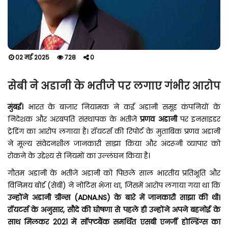
02 मई 2025
728
0
सेबी ने अडानी के भतीजे पर लगाए गंभीर आरोप
मुंबई।
भारत के बाजार नियामक ने कई अडानी समूह कंपनियों के
निदेशक और अरबपति संस्थापक के भतीजे
प्रणव अडानी
पर इनसाइडर
ट्रेडिंग का आरोप लगाया है। रॉयटर्स की रिपोर्ट के मुताबिक प्रणव अडानी
ने मूल्य संवेदनशील जानकारी साझा किया और अंदरूनी व्यापार को
रोकने के उद्देश्य से नियमों का उल्लंघन किया है।
गौतम अडानी के भतीजे अडानी को पिछले साल भारतीय प्रतिभूति और
विनिमय बोर्ड (सेबी) ने नोटिस भेजा था, जिसमें आरोप लगाया गया था कि
उन्होंने अडानी ग्रीन्स (ADNA.NS) के बारे में जानकारी साझा की थी।
रॉयटर्स के अनुसार, सौदे की घोषणा से पहले ही उन्होंने अपने बहनोई के
साथ मिलकर 2021 में सॉफ्टबैंक समर्थित एसबी एनर्जी होल्डिंग्स का