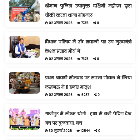
श्रीमान पुलिस उपायुक्त दक्षिणी महोदय द्वारा
चौकी कस्बा थाना मोहनल
02 अगस्त 2026
7735
0
विधान परिषद में उठे सवालों पर उप मुख्यमंत्री
केशव प्रसाद मौर्य ने
02 अगस्त 2026
7378
0
प्रथम श्रावणी सोमवार पर सपना गोयल ने लिया
लखनऊ में 11 हजार मातृश
02 अगस्त 2026
6237
0
गाजीपुर में सीएम योगी : हाथ से बनी पेंटिंग देख
मंच पर बुलवाया, बच
30 जुलाई 2026
12544
0