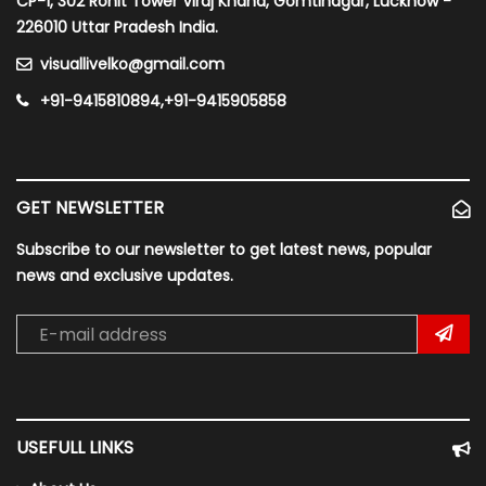
CP-1, 302 Rohit Tower Viraj Khand, Gomtinagar, Lucknow -
226010 Uttar Pradesh India.
visuallivelko@gmail.com
+91-9415810894,+91-9415905858
GET NEWSLETTER
Subscribe to our newsletter to get latest news, popular
news and exclusive updates.
USEFULL LINKS