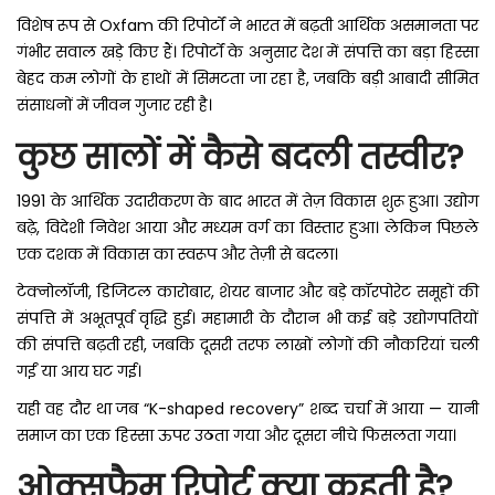
विशेष रूप से Oxfam की रिपोर्टों ने भारत में बढ़ती आर्थिक असमानता पर
गंभीर सवाल खड़े किए हैं। रिपोर्टों के अनुसार देश में संपत्ति का बड़ा हिस्सा
बेहद कम लोगों के हाथों में सिमटता जा रहा है, जबकि बड़ी आबादी सीमित
संसाधनों में जीवन गुजार रही है।
कुछ सालों में कैसे बदली तस्वीर?
1991 के आर्थिक उदारीकरण के बाद भारत में तेज़ विकास शुरू हुआ। उद्योग
बढ़े, विदेशी निवेश आया और मध्यम वर्ग का विस्तार हुआ। लेकिन पिछले
एक दशक में विकास का स्वरूप और तेज़ी से बदला।
टेक्नोलॉजी, डिजिटल कारोबार, शेयर बाजार और बड़े कॉरपोरेट समूहों की
संपत्ति में अभूतपूर्व वृद्धि हुई। महामारी के दौरान भी कई बड़े उद्योगपतियों
की संपत्ति बढ़ती रही, जबकि दूसरी तरफ लाखों लोगों की नौकरियां चली
गईं या आय घट गई।
यही वह दौर था जब “K-shaped recovery” शब्द चर्चा में आया — यानी
समाज का एक हिस्सा ऊपर उठता गया और दूसरा नीचे फिसलता गया।
ओक्सफैम रिपोर्ट क्या कहती है?