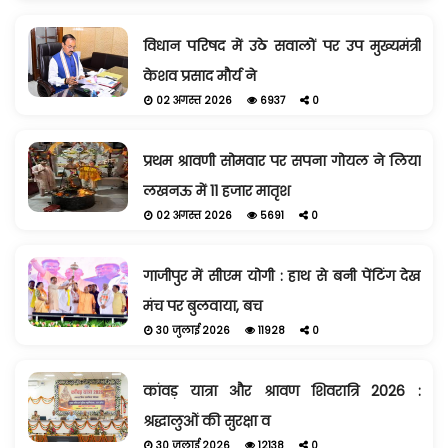
विधान परिषद में उठे सवालों पर उप मुख्यमंत्री
केशव प्रसाद मौर्य ने
02 अगस्त 2026
6937
0
प्रथम श्रावणी सोमवार पर सपना गोयल ने लिया
लखनऊ में 11 हजार मातृश
02 अगस्त 2026
5691
0
गाजीपुर में सीएम योगी : हाथ से बनी पेंटिंग देख
मंच पर बुलवाया, बच
30 जुलाई 2026
11928
0
कांवड़ यात्रा और श्रावण शिवरात्रि 2026 :
श्रद्धालुओं की सुरक्षा व
30 जुलाई 2026
12138
0