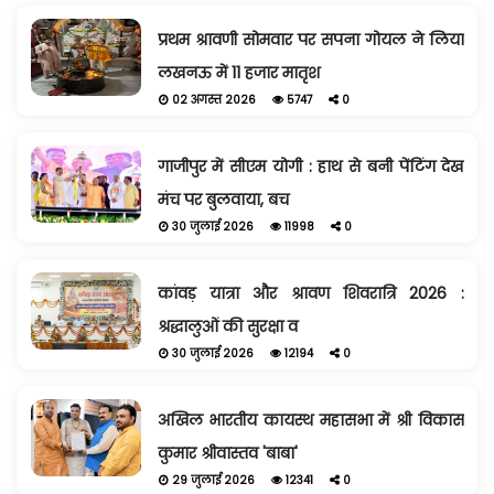
प्रथम श्रावणी सोमवार पर सपना गोयल ने लिया
लखनऊ में 11 हजार मातृश
02 अगस्त 2026
5747
0
गाजीपुर में सीएम योगी : हाथ से बनी पेंटिंग देख
मंच पर बुलवाया, बच
30 जुलाई 2026
11998
0
कांवड़ यात्रा और श्रावण शिवरात्रि 2026 :
श्रद्धालुओं की सुरक्षा व
30 जुलाई 2026
12194
0
अखिल भारतीय कायस्थ महासभा में श्री विकास
कुमार श्रीवास्तव 'बाबा'
29 जुलाई 2026
12341
0