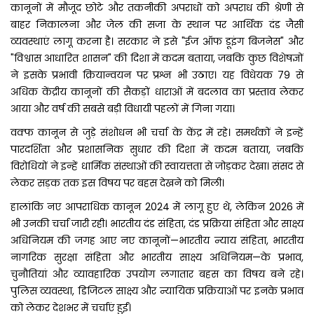
कानूनों में मौजूद छोटे और तकनीकी अपराधों को अपराध की श्रेणी से
बाहर निकालना और जेल की सजा के स्थान पर आर्थिक दंड जैसी
व्यवस्थाएं लागू करना है। सरकार ने इसे "ईज ऑफ डूइंग बिजनेस" और
"विश्वास आधारित शासन" की दिशा में कदम बताया, जबकि कुछ विशेषज्ञों
ने इसके प्रभावी क्रियान्वयन पर प्रश्न भी उठाए। यह विधेयक 79 से
अधिक केंद्रीय कानूनों की सैकड़ों धाराओं में बदलाव का प्रस्ताव लेकर
आया और वर्ष की सबसे बड़ी विधायी पहलों में गिना गया।
वक्फ कानून से जुड़े संशोधन भी चर्चा के केंद्र में रहे। समर्थकों ने इन्हें
पारदर्शिता और प्रशासनिक सुधार की दिशा में कदम बताया, जबकि
विरोधियों ने इन्हें धार्मिक संस्थाओं की स्वायत्तता से जोड़कर देखा। संसद से
लेकर सड़क तक इस विषय पर बहस देखने को मिली।
हालांकि नए आपराधिक कानून 2024 में लागू हुए थे, लेकिन 2026 में
भी उनकी चर्चा जारी रही। भारतीय दंड संहिता, दंड प्रक्रिया संहिता और साक्ष्य
अधिनियम की जगह आए नए कानूनों—भारतीय न्याय संहिता, भारतीय
नागरिक सुरक्षा संहिता और भारतीय साक्ष्य अधिनियम—के प्रभाव,
चुनौतियां और व्यावहारिक उपयोग लगातार बहस का विषय बने रहे।
पुलिस व्यवस्था, डिजिटल साक्ष्य और न्यायिक प्रक्रियाओं पर इनके प्रभाव
को लेकर देशभर में चर्चाएं हुईं।