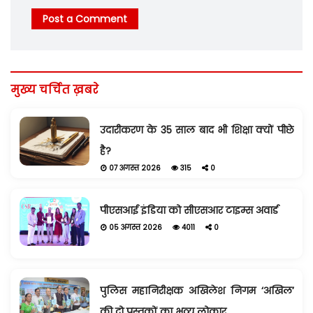
Post a Comment
मुख्य चर्चित ख़बरे
उदारीकरण के 35 साल बाद भी शिक्षा क्यों पीछे
है?
07 अगस्त 2026
315
0
पीएसआई इंडिया को सीएसआर टाइम्स अवार्ड
05 अगस्त 2026
4011
0
पुलिस महानिरीक्षक अखिलेश निगम ‘अखिल’
की दो पुस्तकों का भव्य लोकार