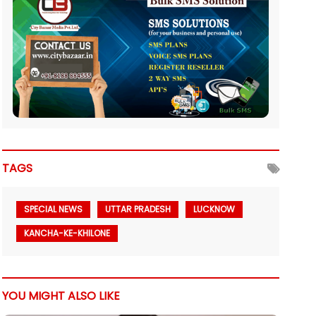
TAGS
SPECIAL NEWS
UTTAR PRADESH
LUCKNOW
KANCHA-KE-KHILONE
YOU MIGHT ALSO LIKE