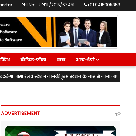
porter
RNI No:-
UPBIL/2015/67451
+91
9415905858
विदेश
कॅरियर-जॉब्स
यात्रा
अन्य-श्रेणी
े स्टेशन जानकीपुरम स्टेशन के नाम से जाना जाएगा! लखनऊ उत्तर के विधायक नी
ADVERTISEMENT