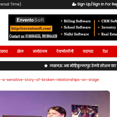
versal Time)
Sign Up/Sign In For Re
ास्थ्य
खेल
मनोरंजन
टेक्नोलॉजी
व्यापार
देश
लखनऊ अब मोहिबुल्लापुर रेलवे स्टेशन का बदलेगा नाम! रेलव
-a-sensitive-story-of-broken-relationships-on-stage