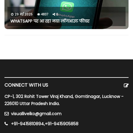
29 मई 2025
4837
0
WHATSAPP पर आ रहा नया लॉगआउट फीचर
CONNECT WITH US
CP-1, 302 Rohit Tower Viraj Khand, Gomtinagar, Lucknow -
226010 Uttar Pradesh India.
visuallivelko@gmail.com
+91-9415810894,+91-9415905858