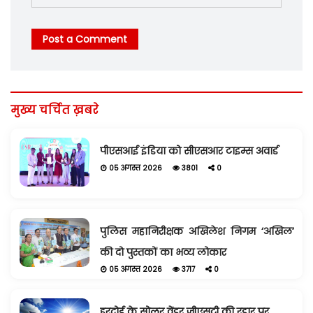
Post a Comment
मुख्य चर्चित ख़बरे
पीएसआई इंडिया को सीएसआर टाइम्स अवार्ड
05 अगस्त 2026
3801
0
पुलिस महानिरीक्षक अखिलेश निगम ‘अखिल’
की दो पुस्तकों का भव्य लोकार
05 अगस्त 2026
3717
0
हरदोई के सोलर वेंडर जीएसटी की रडार पर