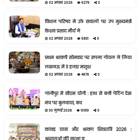
02 अगस्त 2026
6279
0
विधान परिषद में उठे सवालों पर उप मुख्यमंत्री
केशव प्रसाद मौर्य ने
02 अगस्त 2026
5831
0
प्रथम श्रावणी सोमवार पर सपना गोयल ने लिया
लखनऊ में 11 हजार मातृश
02 अगस्त 2026
4676
0
गाजीपुर में सीएम योगी : हाथ से बनी पेंटिंग देख
मंच पर बुलवाया, बच
30 जुलाई 2026
10913
0
कांवड़ यात्रा और श्रावण शिवरात्रि 2026 :
श्रद्धालुओं की सुरक्षा व