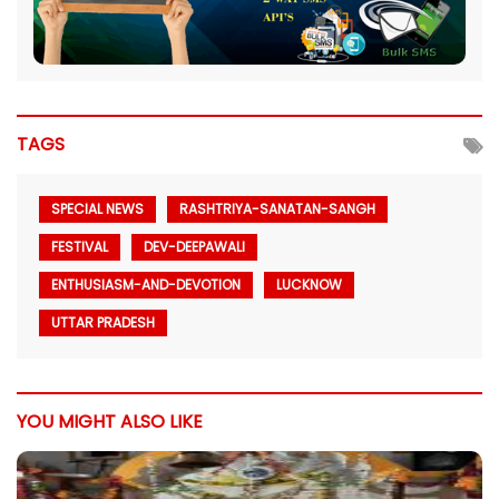
TAGS
SPECIAL NEWS
RASHTRIYA-SANATAN-SANGH
FESTIVAL
DEV-DEEPAWALI
ENTHUSIASM-AND-DEVOTION
LUCKNOW
UTTAR PRADESH
YOU MIGHT ALSO LIKE