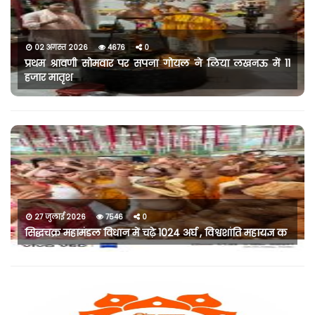
02 अगस्त 2026
4676
0
प्रथम श्रावणी सोमवार पर सपना गोयल ने लिया लखनऊ में 11
हजार मातृश
27 जुलाई 2026
7546
0
सिद्धचक्र महामंडल विधान में चढ़े 1024 अर्घ , विश्वशांति महायज्ञ क