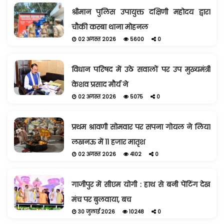
श्रीमान पुलिस उपायुक्त दक्षिणी महोदय द्वारा
चौकी कस्बा थाना मोहनल
02 अगस्त 2026
5600
0
विधान परिषद में उठे सवालों पर उप मुख्यमंत्री
केशव प्रसाद मौर्य ने
02 अगस्त 2026
5075
0
प्रथम श्रावणी सोमवार पर सपना गोयल ने लिया
लखनऊ में 11 हजार मातृश
02 अगस्त 2026
4102
0
गाजीपुर में सीएम योगी : हाथ से बनी पेंटिंग देख
मंच पर बुलवाया, बच
30 जुलाई 2026
10248
0