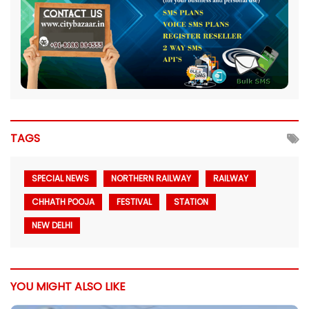
TAGS
SPECIAL NEWS
NORTHERN RAILWAY
RAILWAY
CHHATH POOJA
FESTIVAL
STATION
NEW DELHI
YOU MIGHT ALSO LIKE