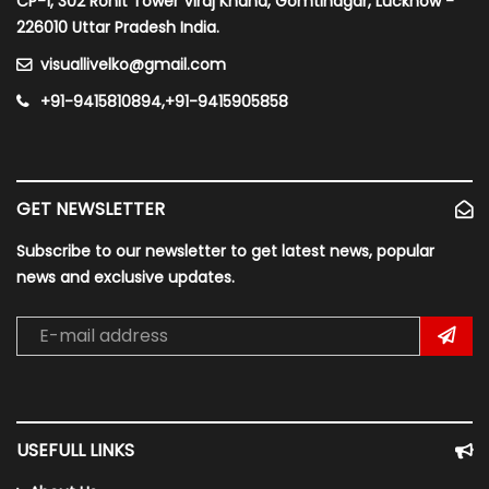
CP-1, 302 Rohit Tower Viraj Khand, Gomtinagar, Lucknow -
226010 Uttar Pradesh India.
visuallivelko@gmail.com
+91-9415810894,+91-9415905858
GET NEWSLETTER
Subscribe to our newsletter to get latest news, popular
news and exclusive updates.
USEFULL LINKS