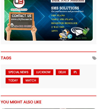
TAGS
SPECIAL NEWS
LUCKNOW
DELHI
IPL
TODAY
MATCH
YOU MIGHT ALSO LIKE