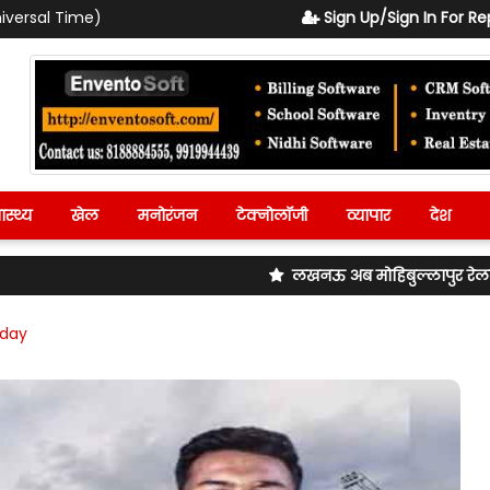
iversal Time)
Sign Up/Sign In For Re
ास्थ्य
खेल
मनोरंजन
टेक्नोलॉजी
व्यापार
देश
लखनऊ अब मोहिबुल्लापुर रेलवे स्टेशन का बदले
oday