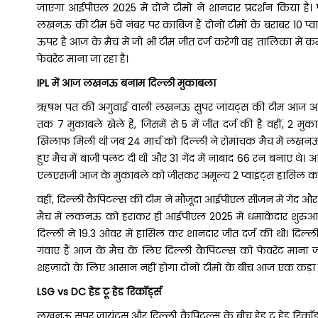
जाएगा आईपीएल 2025 में दोंने टीमों ने शानदार प्रदर्शन किया है। प्
लखनऊ की टीम 5वें नंबर पर काबिज हैं दोनों टीमों के बराबर 10 प्
ऊपर है आज के मैच में जो भी टीम जीत दर्ज करेगी वह तालिका में क
फेवरेट माना जा रहा है।
IPL में आज लखनऊ बनाम दिल्ली मुकाबला
ऋषभ पंत की अगुवाई वाली लखनऊ सुपर जांयट्स की टीम आज अपने
तक 7 मुकाबले खेले हैं, जिसमें से 5 में जीत दर्ज की है वहीं, 2 मु
खिलाफ मिली थी जब 24 मार्च को दिल्ली ने रोमांचक मैच में लखनऊ को
हुए मैच में बाजी पलट दी थी और 31 गेंद में नाबाद 66 रन बनाए थे
एलएसजी आज के मुकाबले को जीतकर अमूल्य 2 प्वाइंट्स हासिल कर
वहीं, दिल्ली कैपिटल्स की टीम ने मौजूदा आईपीएल सीजन में गेंद और 
मैच में लकनऊ को हराकर ही आईपीएल 2025 में धमाकेदार शुरुआत 
दिल्ली ने 19.3 ओवर में हासिल कर शानदार जीत दर्ज की थी। दिल्ली
गंवाए हैं आज के मैच के लिए दिल्ली कैपिटल्स को फेवरेट माना ज
शहज़ादों के लिए आसान नहीं होगा दोनों टीमों के बीच आज एक कड़ा 
LSG vs DC हेड टू हेड रिकॉर्ड्स
लखनऊ सुपर जायंट्स और दिल्ली कैपिटल्स के बीच हेड टू हेड रिकॉर्ड्स 