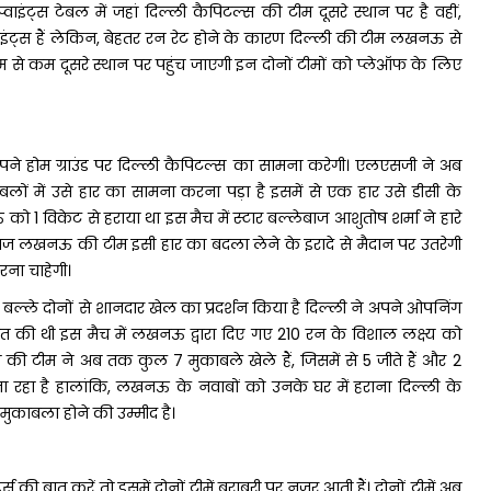
वाइंट्स टेबल में जहां दिल्ली कैपिटल्स की टीम दूसरे स्थान पर है वहीं,
वाइंट्स हैं लेकिन, बेहतर रन रेट होने के कारण दिल्ली की टीम लखनऊ से
म से कम दूसरे स्थान पर पहुंच जाएगी इन दोनों टीमों को प्लेऑफ के लिए
 होम ग्राउंड पर दिल्ली कैपिटल्स का सामना करेगी। एलएसजी ने अब
काबलों में उसे हार का सामना करना पड़ा है इसमें से एक हार उसे डीसी के
 1 विकेट से हराया था इस मैच में स्टार बल्लेबाज आशुतोष शर्मा ने हारे
। आज लखनऊ की टीम इसी हार का बदला लेने के इरादे से मैदान पर उतरेगी
ना चाहेगी।
बल्ले दोनों से शानदार खेल का प्रदर्शन किया है दिल्ली ने अपने ओपनिंग
की थी इस मैच में लखनऊ द्वारा दिए गए 210 रन के विशाल लक्ष्य को
 की टीम ने अब तक कुल 7 मुकाबले खेले हैं, जिसमें से 5 जीते हैं और 2
ा रहा है हालांकि, लखनऊ के नवाबों को उनके घर में हराना दिल्ली के
मुकाबला होने की उम्मीद है।
की बात करें तो इसमें दोनों टीमें बराबरी पर नजर आती हैं। दोनों टीमें अब