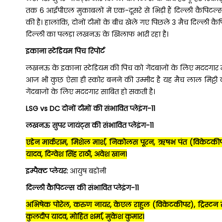
तक 6 आईपीएल मुकाबलों में एक-दूसरे से भिड़ी हैं दिल्ली कैपिटल्स न
की है। हालांकि, दोनों टीमों के बीच खेले गए पिछले 3 मैच दिल्ली क
दिल्ली का पलड़ा लखनऊ के खिलाफ भारी रहा है।
इकाना स्टेडियम पिच रिपोर्ट
लखनऊ के इकाना स्टेडियम की पिच को गेंदबाजों के लिए मददगार मा
आज भी कुछ ऐसा ही स्कोर बनने की उम्मीद है यह मैच लाल मिट्ट
गेंदबाजों के लिए मददगार साबित हो सकती है।
LSG vs DC दोनों टीमों की संभावित प्लेइंग-11
लखनऊ सुपर जायंट्स की संभावित प्लेइंग-11
एडेन मार्कराम, मिशेल मार्श, निकोलस पूरन, ऋषभ पंत (विकेटकीपर/क
यादव, दिग्वेश सिंह राठी, अवेश खान।
इम्पैक्ट प्लेयर:
आयुष बडोनी
दिल्ली कैपिटल्स की संभावित प्लेइंग-11
अभिषेक पोरेल, करुण नायर, केएल राहुल (विकेटकीपर), ट्रिस्टन स्टब
कुलदीप यादव, मोहित शर्मा, मुकेश कुमार।