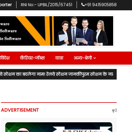
porter
RNI No:-
UPBIL/2015/67451
+91
9415905858
विदेश
कॅरियर-जॉब्स
यात्रा
अन्य-श्रेणी
गा नाम! रेलवे स्टेशन जानकीपुरम स्टेशन के नाम से जाना जाएगा! लखनऊ उत्तर 
ADVERTISEMENT