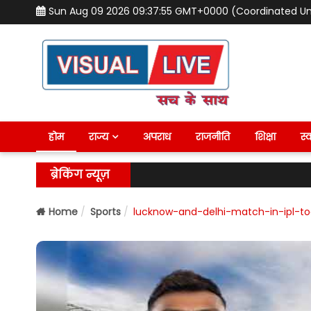
Sun Aug 09 2026 09:37:56 GMT+0000 (Coordinated Un
होम
राज्य
अपराध
राजनीति
शिक्षा
स्व
ब्रेकिंग न्यूज़
Home
Sports
lucknow-and-delhi-match-in-ipl-t