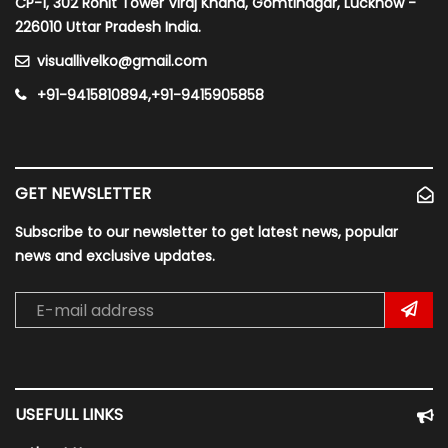
CP-1, 302 Rohit Tower Viraj Khand, Gomtinagar, Lucknow -
226010 Uttar Pradesh India.
visuallivelko@gmail.com
+91-9415810894,+91-9415905858
GET NEWSLETTER
Subscribe to our newsletter to get latest news, popular
news and exclusive updates.
USEFULL LINKS