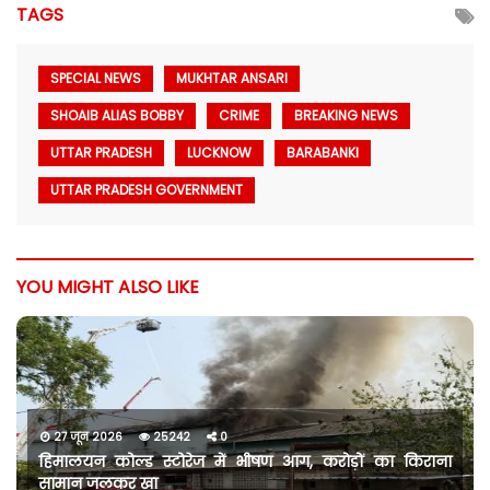
TAGS
SPECIAL NEWS
MUKHTAR ANSARI
SHOAIB ALIAS BOBBY
CRIME
BREAKING NEWS
UTTAR PRADESH
LUCKNOW
BARABANKI
UTTAR PRADESH GOVERNMENT
YOU MIGHT ALSO LIKE
27 जून 2026
25242
0
हिमालयन कोल्ड स्टोरेज में भीषण आग, करोड़ों का किराना
सामान जलकर खा