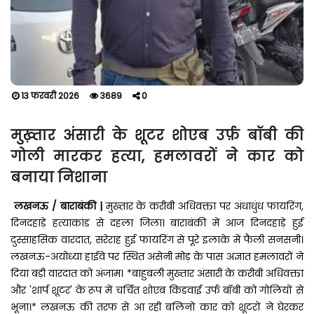
13 फरवरी 2026
3689
0
मुख़्तार अंसारी के शूटर शोएब उर्फ़ बॉबी की
गोली मारकर हत्या, हमलावरों ने कार को
बनाया निशाना
लखनऊ / बाराबंकी |
मुख्तार के करीबी अधिवक्ता पर अंधाधुंध फायरिंग,
दिनदहाड़े हत्याकांड से दहला जिला। बाराबंकी में आज दिनदहाड़े हुई
दुस्साहसिक वारदात, सरेराह हुई फायरिंग से पूरे इलाके में फैली सनसनी।
लखनऊ-अयोध्या हाईवे पर स्थित असेनी मोड़ के पास अज्ञात हमलावरों ने
दिया बड़ी वारदात को अंजाम। *बाहुबली मुख्तार अंसारी के करीबी अधिवक्ता
और 'शार्प शूटर' के रूप में चर्चित शोएब किडवाई उर्फ बॉबी को गोलियों से
भूना।* लखनऊ की तरफ से आ रही बलिनो कार को शूटरों ने घेरकर