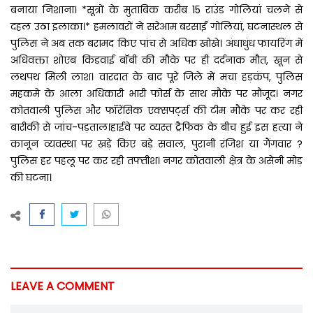
बनाया निशाना। *सूत्रों के मुताबिक करीब 15 राउंड गोलियां चलने से
दहल उठा इलाका।* हमलावरों ने सरेआम बरसाईं गोलियां, घटनास्थल से
पुलिस ने अब तक बरामद किए पांच से अधिक खोखे। अंधाधुंध फायरिंग में
अधिवक्ता शोएब किडवाई बॉबी की मौके पर ही दर्दनाक मौत, खून से
लथपथ मिली लाश। वारदात के बाद पूरे जिले में मचा हड़कंप, पुलिस
महकमे के आला अधिकारी भारी फोर्स के साथ मौके पर मौजूद। नगर
कोतवाली पुलिस और फॉरेंसिक एक्सपर्ट्स की टीम मौके पर कर रही
बारीकी से जांच-पड़ताल।हाईवे पर व्यस्त ट्रैफिक के बीच हुई इस हत्या ने
कानून व्यवस्था पर खड़े किए बड़े सवाल, पुरानी रंजिश या गैंगवार ?
पुलिस हर पहलू पर कर रही तफ्तीश। नगर कोतवाली क्षेत्र के असेनी मोड़
की घटना।
LEAVE A COMMENT