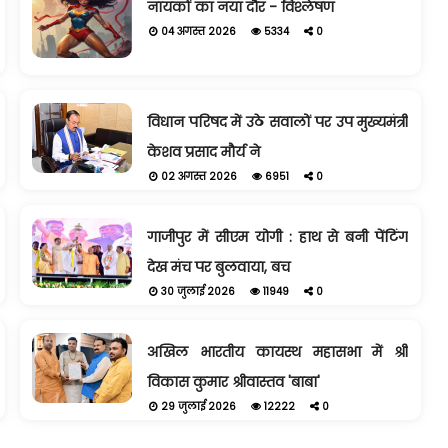
नायकों का नया दौर - विश्लेषण
04 अगस्त 2026
5334
0
विधान परिषद में उठे सवालों पर उप मुख्यमंत्री
केशव प्रसाद मौर्य ने
02 अगस्त 2026
6951
0
गाजीपुर में सीएम योगी : हाथ से बनी पेंटिंग
देख मंच पर बुलवाया, बच
30 जुलाई 2026
11949
0
अखिल भारतीय कायस्थ महासभा में श्री
विकास कुमार श्रीवास्तव 'बाबा'
29 जुलाई 2026
12222
0