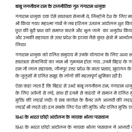
बाबू जगजीवन राम के राजनीतिक गुरू गंगाराम धानुक
गंगाराम धानुक एक ऐसे स्वतंत्रता सेनानी थे, जिन्होंने देश के लिए मार्
भी किया गया। महात्मा गांधी ने जब हरिजन उत्थान आंदोलन शुरू किया 
छूत की बुरी प्रथा को समाप्त करने और भूल जाने का अनुरोध किया। व
और उनकी सहायता से उत्तर प्रदेश के इटावा जैसे कुछ क्षेत्रों में आन्
लिया।
गंगाराम धानुक को दलित समुदाय में उनके योगदान के लिए अन्य स्वतं
स्वतंत्रता सेनानियों का नाम भी गुमनाम होता गया…उनमें बिहार के गं
राम जी लाल सहायक, जौनपुर उत्तर प्रदेश के माता प्रसाद, खुदागंज के प्
के जूलुसों में दलित समूह के लोगों की महत्वपूर्ण भूमिका रही है।
ऐसा कहा जाता है कि बिहार से उभरे बाबू जगजीवन राम, गंगाराम धानुक
के लिए अंग्रेजों से लड़े, साथ ही इनमें से कइयों ने समाज में दलित
मुक्ति की लड़ाई लड़ी। ये सब कांग्रेस के बैनर तले आज़ादी की लड
लड़ाई भी लड़ते रहे। इन सबके लिए देश की मुक्ति और दलित मुक्ति एक द
1941 के भारत छोड़ो आंदोलन के नायक भोला पासवान
1941 के भारत छोड़ो आंदोलन के नायक भोला पासवान ने आज़ादी