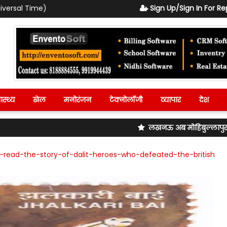
iversal Time)
Sign Up/Sign In For Re
ास्थ्य
खेल
मनोरंजन
टेक्नोलॉजी
व्यापार
देश
लखनऊ अब मोहिबुल्लापुर रेलवे स्टेशन का
-read-the-story-of-dalit-heroes-who-defeated-the-british