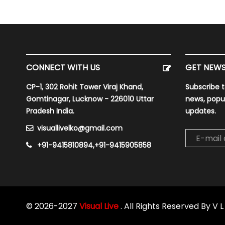
CONNECT WITH US
GET NEWS
CP-1, 302 Rohit Tower Viraj Khand,
Subscribe t
Gomtinagar, Lucknow - 226010 Uttar
news, popu
Pradesh India.
updates.
visuallivelko@gmail.com
+91-9415810894,+91-9415905858
© 2026-2027
Visual Live
. All Rights Reserved By V 