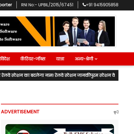
porter
RNI No:-
UPBIL/2015/67451
+91
9415905858
विदेश
कॅरियर-जॉब्स
यात्रा
अन्य-श्रेणी
 बदलेगा नाम! रेलवे स्टेशन जानकीपुरम स्टेशन के नाम से जाना जाएगा! लखनऊ 
ADVERTISEMENT