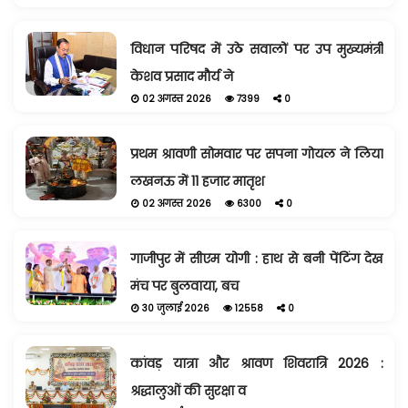
विधान परिषद में उठे सवालों पर उप मुख्यमंत्री
केशव प्रसाद मौर्य ने
02 अगस्त 2026
7399
0
प्रथम श्रावणी सोमवार पर सपना गोयल ने लिया
लखनऊ में 11 हजार मातृश
02 अगस्त 2026
6300
0
गाजीपुर में सीएम योगी : हाथ से बनी पेंटिंग देख
मंच पर बुलवाया, बच
30 जुलाई 2026
12558
0
कांवड़ यात्रा और श्रावण शिवरात्रि 2026 :
श्रद्धालुओं की सुरक्षा व