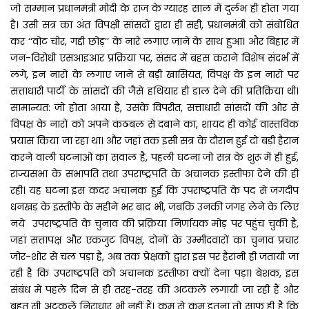
जो सम्मान प्रधानमंत्री मोदी के राज के ग्यारह साल में दुर्लभ ही होता गया
है। उसी सत्र का अंत विपक्षी सांसदों द्वारा ही सही, प्रधानमंत्री को संबोधित
कर ‘‘वोट चोर, गद्दी छोड़’’ के नारे लगाए जाने के साथ हुआ। और बिहार में
जन-विरोधी एसआइआर प्रक्रिया पर, संसद में बहस कराने विशेष संदर्भ में
लगे, इन नारों के लगाए जाने से बड़ी खासियत, विपक्ष के इन नारों पर
सत्ताधारी पार्टी के सांसदों की जैसे हथियार ही डाल देने की प्रतिक्रिया थी।
सामान्यत: जो होता आया है, उसके विपरीत, सत्ताधारी सांसदों की ओर से
विपक्ष के नारों को अपने कंठबल से दबाने का, शायद ही कोई वास्तविक
प्रयास किया जा रहा था। और जहां तक इसी सत्र के दौरान हुई दो बड़ी हैरान
करने वाली घटनाओं का सवाल है, पहली घटना जो सत्र के शुरू में ही हुई,
राज्यसभा के सभापति तथा उपराष्ट्रपति के अचानक इस्तीफा देने की ही
रही। यह घटना इस कदर अचानक हुई कि उपराष्ट्रपति के पद से जगदीप
धनखड़ के इस्तीफे के महीने भर बाद भी, जबकि उनकी जगह लेने के लिए
नये उपराष्ट्रपति के चुनाव की प्रक्रिया निर्णायक मोड़ पर पहुंच चुकी है,
जहां सत्तापक्ष और एकजुट विपक्ष, दोनों के उम्मीदवारों का चुनाव प्रचार
जोर-शोर से चल पड़ा है, अब तक प्रेक्षकों द्वारा इस पर हैरानी ही जतायी जा
रही है कि उपराष्ट्रपति को अचानक इस्तीफा क्यों देना पड़ा। बेशक, इस
संबंध में पहले दिन से ही तरह-तरह की अटकलें लगायी जा रही हैं और
बहुत सी अटकलें निराधार भी नहीं हैं। कम से कम इतना तो साफ ही है कि