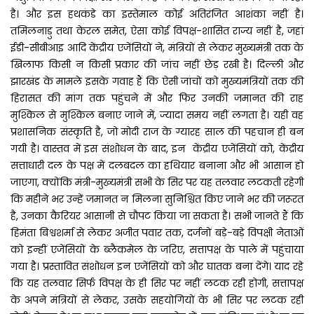
है। और इस हथकंडे का इस्तेमाल कोई अतिरंजित आशंका नहीं है।
तमिलनाडु तथा केरल समेत, ऐसा कोई विपक्ष-शासित राज्य नहीं है, जहां
ईडी-सीबीआइ आदि केंद्रीय एजेंसियों ने, मंत्रियों से लेकर मुख्यमंत्री तक के
खिलाफ किसी न किसी प्रकार की जांच नहीं छेड़ रखी है। दिल्ली और
झारखंड के मामले इसके गवाह हैं कि ऐसी जांचों को मुख्यमंत्रियों तक की
हिरासत की मांग तक पहुंचने में और फिर उनकी जमानत की राह
मुश्किल से मुश्किल बनाए जाने में, ज्यादा समय नहीं लगता है। यही वह
प्रशासनिक संस्कृति है, जो मोदी राज के ग्यारह साल की पहचान ही बन
गयी है। वास्तव में इस संशोधन के बाद, इन केंद्रीय एजेंसियों को, केंद्रीय
सत्ताधारी दल के पक्ष में दलबदल का हथियार बनाना और भी आसान हो
जाएगा, क्योंकि मंत्री-मुख्यमंत्री सभी के सिर पर यह तलवार लटकती रहेगी
कि महीने भर उन्हें जमानत न मिलना सुनिश्चित किए जाने भर की जरूरत
है, उनका कैरियर आसानी से चौपट किया जा सकता है। सभी जानते हैं कि
हिमंता बिश्वशर्मा से लेकर अजीत पवार तक, दर्जनों बड़े-बड़े विपक्षी नेताओं
को इन्हीं एजेंसियों के ब्लैकमेल के जरिए, सत्तापक्ष के पाले में पहुंचाया
गया है। प्रस्तावित संशोधन इन एजेंसियों को और घातक बना देंगे। याद रहे
कि यह तलवार सिर्फ विपक्ष के ही सिर पर नहीं लटक रही होगी, सत्तापक्ष
के अपने मंत्रियों से लेकर, उसके सहयोगियों के भी सिर पर लटक रही