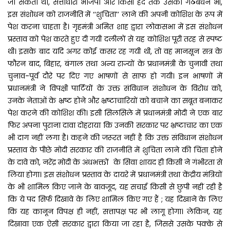
जा सकता था, सत्ताधारी भाजपा और किसी हद तक उसका गठबंधन भी,
इस संशोधन को राजनीति में ‘‘शुचिता’’ लाने की अपनी कोशिश के रूप में
पेश करना चाहता है। गृहमंत्री अमित शाह द्वारा लोकसभा में इस संशोधन
प्रस्ताव को पेश करते हुए दी गयी दलीलों से यह कोशिश पूरी तरह से स्पष्ट
थी। इसके बाद यदि अगर कोई कसर रह गयी थी, तो वह मानसून सत्र के
फौरन बाद, बिहार, बंगाल तथा अन्य राज्यों के प्रधानमंत्री के चुनावी तथा
चुनाव-पूर्व दौरे पर दिए गए भाषणों से साफ हो गयी। इन भाषणों में
प्रधानमंत्री ने विपक्षी पार्टियों के उक्त संविधान संशोधन के विरोध को,
उनके नेताओं के भ्रष्ट होने और भ्रष्टाचारियों को बचाने का सबूत बनाकर
पेश करने की कोशिश की। इसी सिलसिले में प्रधानमंंत्री मोदी ने एक बार
फिर अपना पुराना दावा दोहराया कि उनकी सरकार पर भ्रष्टाचार का एक
भी दाग नहीं लगा है। कहने की जरूरत नहीं है कि उक्त संविधान संशोधन
प्रस्ताव के पीछे मोदी सरकार की राजनीति में शुचिता लाने की चिंता होने
के दावे को, नरेंद्र मोदी के अंधभक्तों के सिवा शायद ही किसी ने गंभीरता से
लिया होगा। इस संशोधन प्रस्ताव के दायरे में प्रधानमंत्री तथा केंद्रीय मंत्रियों
के भी शामिल किए जाने के बावजूद, यह सचाई किसी से छुपी नहीं रही है
कि ये पद सिर्फ दिखावे के लिए शामिल किए गए हैं ; यह दिखाने के लिए
कि यह कानून विपक्ष ही नहीं, सत्तापक्ष पर भी लागू होगा। लेकिन, यह
दिखावा एक ऐसी सरकार द्वारा किया जा रहा है, जिससे उसके पक्के से