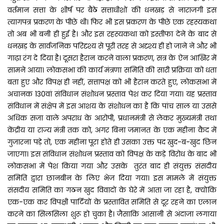
वर्तमान सत्ता के शीर्ष पर बैठे सत्ताधीशों की धनखड़ से नाराजगी इस
त्यागपत्र प्रकरण के पीछे थी। फिर भी इस प्रकरण के पीछे एक रहस्यकथा
तो अब भी बनी ही हुई है। और इस रहस्यकथा को इस्तीफा देने के बाद से
धनखड़ के सार्वजनिक परिदृश्य से पूरी तरह से अदृश्य ही हो जाने ने और भी
गाढ़ा रंग दे दिया है। दूसरा हैरान करने वाला प्रकरण, सत्र के ऐन आखिर में
सामने आया। लोकसभा की कार्य मंत्रणा समिति की सारी प्रक्रिया को धता
बता हुए और विपक्ष ही नहीं, सत्तापक्ष को भी हैरान करते हुए, लोकसभा में
अचानक 130वां संविधान संशोधन प्रस्ताव पेश कर दिया गया। यह प्रस्ताव
संविधान में संक्षेप में इस आशय के संशोधन का है कि पांच साल या उससे
अधिक सजा वाले अपराध के आरोपी, प्रधानमंत्री से लेकर मुख्यमंत्री तथा
केंद्रीय या राज्य मंत्री तक को, अगर बिना जमानत के एक महीना कैद में
गुजारना पड़े तो, एक महीना पूरा होते ही उसका उक्त पद खुद-ब-खुद छिन
जाएगा। इस संविधान संशोधन प्रस्ताव को विपक्ष के कड़े विरोध के बाद भी
लोकसभा में पेश किया गया और उसके तुरंत बाद ही संयुक्त संसदीय
समिति द्वारा छानबीन के लिए भेज दिया गया। इस मामले में संयुक्त
संसदीय समिति का गठन खुद विवादों के घेरे में आता जा रहा है, क्योंकि
एक-एक कर विपक्षी पार्टियों के प्रस्तावित समिति से दूर रहने का एलान
करने का सिलसिला शुरू हो चुका है। जैसाकि आसानी से अंदाजा लगाया