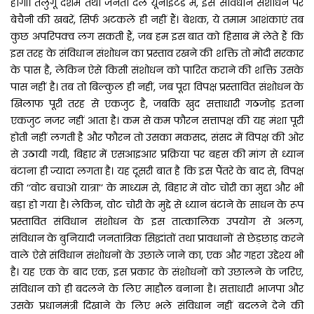
होगी। तेलुगू देशम तथा जनता दल यूनाइटेड में, इस संविधान संशोधन पर
बेचैनी की खबरें, सिर्फ अटकलें ही नहीं हैं। बेशक, ये तमाम आशंकाएं तब
कुछ अपरिपक्व लग सकती हैं, जब हम इस बात को हिसाब में लेते हैं कि
इस तरह के संविधान संशोधन का प्रस्ताव रखने की शक्ति तो मोदी सरकार
के पास है, लेकिन ऐसे किसी संशोधन को पारित कराने की शक्ति उसके
पास नहीं है। तब तो बिल्कुल ही नहीं, जब पूरा विपक्ष प्रस्तावित संशोधन के
खिलाफ पूरी तरह से एकजुट है, जबकि खुद सत्ताधारी गठजोड़ इतना
एकजुट नजर नहीं आता है। कम से कम फौरन सत्तापक्ष की यह मंशा पूरी
होती नहीं लगती है और फौरन तो उसका मकसद, संसद में विपक्ष की ओर
से उठायी गयी, बिहार में एसआइआर प्रक्रिया पर बहस की मांग से ध्यान
बंटाना ही ज्यादा लगता है। यह दूसरी बात है कि इस पैंतरे के बाद से, विपक्ष
की ‘‘वोट बचाओ यात्रा’’ के माध्यम से, बिहार में वोट चोरी का मुद्दा और भी
बड़ा हो गया है। लेकिन, वोट चोरी के मुद्दे से ध्यान बंटाने के साधन के रूप
प्रस्तावित संविधान संशोधन के इस तात्कालिक उपयोग से अलग,
संविधान के बुनियादी जनतांत्रिक सिद्घांतों तथा प्रावधानों से छेड़छाड़ करने
वाले ऐसे संविधान संशोधनों के उछाले जाने का, एक और गहरा उद्देश्य भी
है। यह एक के बाद एक, इस प्रकार के संशोधनों को उछालने के जरिए,
संविधान को ही बदलने के लिए माहौल बनाना है। सत्ताधारी भाजपा और
उसके प्रधानमंत्री दिखाने के लिए भले संविधान नहीं बदलने देने की