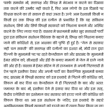
पक्के समर्थक भी, सत्तापक्ष और विपक्ष में भेदभाव न करने का दिखावा
तक करने की उम्मीद नहीं करते हैं, फिर आम लोगों के इस दिखावे पर
विश्वास करने का तो सवाल ही कहां उठता है। उल्टे आम देशवासी किसी न
किसी हद तक विपक्ष की इस दलील से प्रभावित है कि यह संविधान
संशोधन, सिर्फ और सिर्फ विपक्षी सरकारों को निशाना बनाने और अस्थिर
करने के लिए लाया गया है। वास्तव में प्रधानमंत्री समेत खुद सत्ताधारी पार्टी
द्वारा इस संविधान संशोधन विधेयक के बहाने से, विपक्ष को निशाना बनाए
जाने की कोशिशों से, इस आशंका की पुष्टि ही हुई है। ‘‘जेल से सरकार
नहीं चल सकती’’ की सत्तापक्ष की दलीलों का इशारा भी, मोदी राज द्वारा
दिल्ली के मुख्यमंत्री पद पर रहते केजरीवाल को और झारखंड के मुख्यमंत्री
हेमंत सोरेन को, सीआइडी और ईडी के बनाए मामलों में जेल में डाले जाने
की ओर ही है। वास्तव में हेमंत सोरेन ने तो राजभवन से अपनी गिरफ्तारी से
ऐन पहले इस्तीफा देकर और अपनी पार्टी का वैकल्पिक मुख्यमंत्री बनवा
कर, झारखंड में विपक्षी सरकार को इस हथकंडे से गिराने की कोशिश को,
विफल भी कर दिया था। केजरीवाल ने ही गिरफ़्तारी के बाद और अंतत:
जमानत के बाद भी, इस्तीफा देने से इंकार कर दिया था और इस तरह,
केंद्रीय एजेंसियों का इस्तेमाल कर सरकार को हटाए जाने की कोशिश को
विफल किया था। अब इस संशोधन के जरिए, इस हथकंडे के सहारे
असुविधाजनक विपक्षी सरकारों को हटाने का ही रास्ता तैयार किया जा रहा