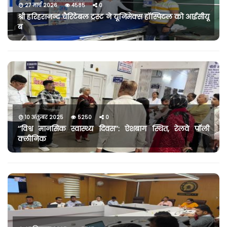
27 मार्च 2026
4585
0
श्री हरिहरानन्द चैरिटेबल ट्रस्ट ने यूनिमेक्स हॉस्पिटल को आईसीयू
ब
10 अक्तूबर 2025
5250
0
‘‘विश्व मानसिक स्वास्थ्य दिवस’’: ऐशबाग स्थित, रेलवे पॉली
क्लीनिक