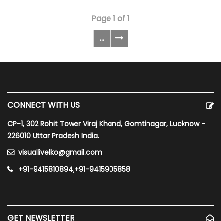
Page 1 of 1
...
CONNECT WITH US
CP-1, 302 Rohit Tower Viraj Khand, Gomtinagar, Lucknow -
226010 Uttar Pradesh India.
visuallivelko@gmail.com
+91-9415810894,+91-9415905858
GET NEWSLETTER