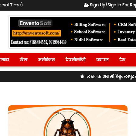
ersal Time)
Sign Up/Sign In For Re
ास्थ्य
खेल
मनोरंजन
टेक्नोलॉजी
व्यापार
देश
लखनऊ अब मोहिबुल्लापुर रेलवे स्टेशन का बदलेगा नाम! 