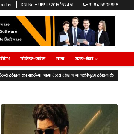
porter
RNI No:-
UPBIL/2015/67451
+91
9415905858
विदेश
कॅरियर-जॉब्स
यात्रा
अन्य-श्रेणी
रेलवे स्टेशन जानकीपुरम स्टेशन के नाम से जाना जाएगा! लखनऊ उत्तर के विधाय